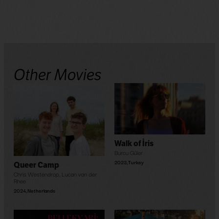
Other Movies
Walk of İris
Burcu Güler
2023
,
Turkey
Queer Camp
Chris Westendrop
,
Lucan van der
Rhee
2024
,
Netherlands