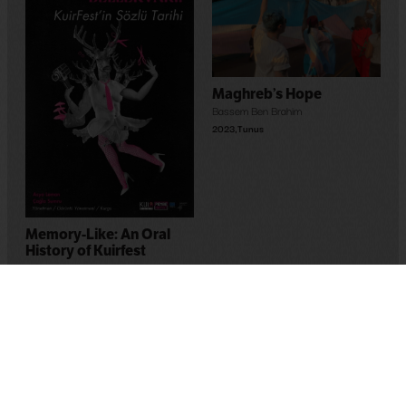
Maghreb’s Hope
Bassem Ben Brahim
2023
,
Tunus
Memory-Like: An Oral
History of Kuirfest
Asya Leman
,
Sumru Kesik
2025
,
Turkey