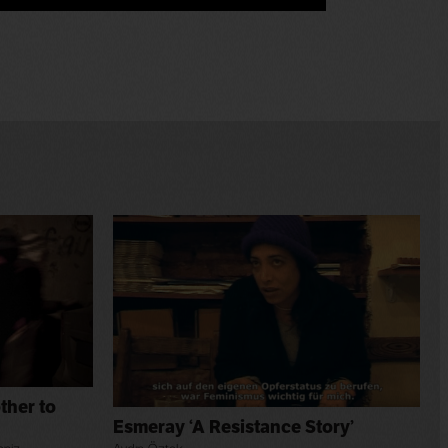
ther to
Esmeray ‘A Resistance Story’
Aydın Öztek
eniz