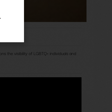
.
s the visibility of LGBTQ+ individuals and