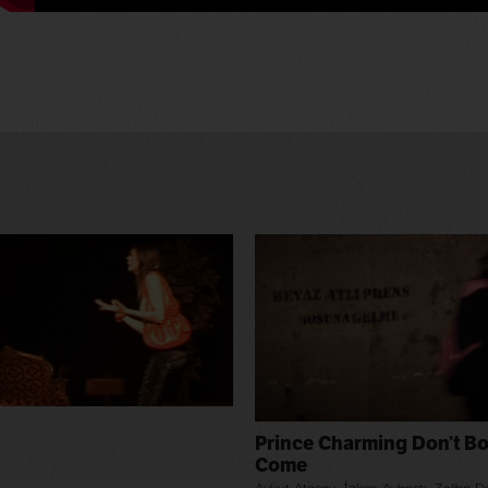
Prince Charming Don’t Bo
Come
Aykut Atasay
,
İzlem Aybastı
,
Zeliha D