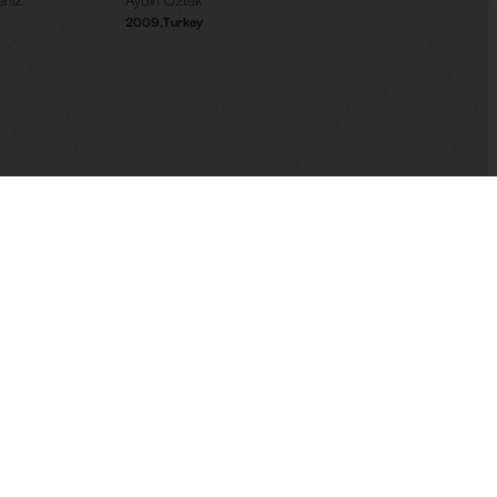
2009
,
Turkey
About Us
Documentaries