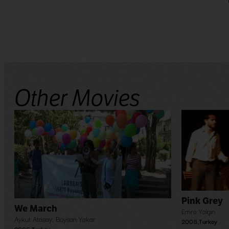
Other Movies
Pink Grey
We March
Emre Yalgın
Aykut Atasay
,
Boysan Yakar
2008
,
Turkey
2006
,
Turkey