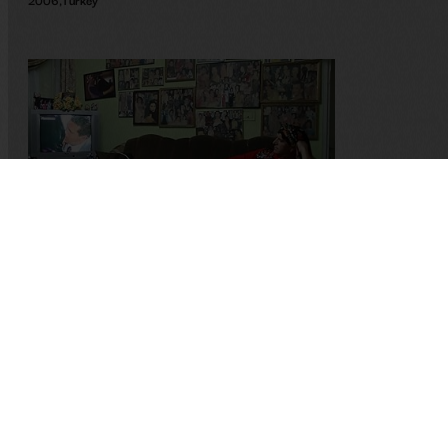
Aunt
Veysel Akşahin
2012
,
Turkey