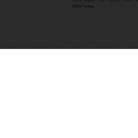
2009
,
Turkey