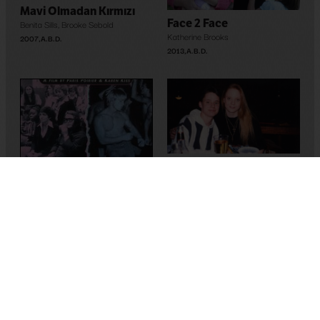
Mavi Olmadan Kırmızı
Face 2 Face
Benita Sills
,
Brooke Sebold
Katherine Brooks
2007
,
A.B.D.
2013
,
A.B.D.
The Brandon Teena Story
Gréta Olafsdóttir
,
Susan Muska
1998
,
A.B.D.
Pride Divide
Paris Poirier
1997
,
A.B.D.