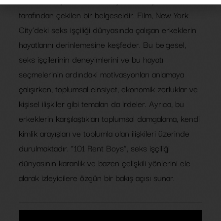
tarafından çekilen bir belgeseldir. Film, New York
City’deki seks işçiliği dünyasında çalışan erkeklerin
hayatlarını derinlemesine keşfeder. Bu belgesel,
seks işçilerinin deneyimlerini ve bu hayatı
seçmelerinin ardındaki motivasyonları anlamaya
çalışırken, toplumsal cinsiyet, ekonomik zorluklar ve
kişisel ilişkiler gibi temaları da irdeler. Ayrıca, bu
erkeklerin karşılaştıkları toplumsal damgalama, kendi
kimlik arayışları ve toplumla olan ilişkileri üzerinde
durulmaktadır. “101 Rent Boys”, seks işçiliği
dünyasının karanlık ve bazen çelişkili yönlerini ele
alarak izleyicilere özgün bir bakış açısı sunar.