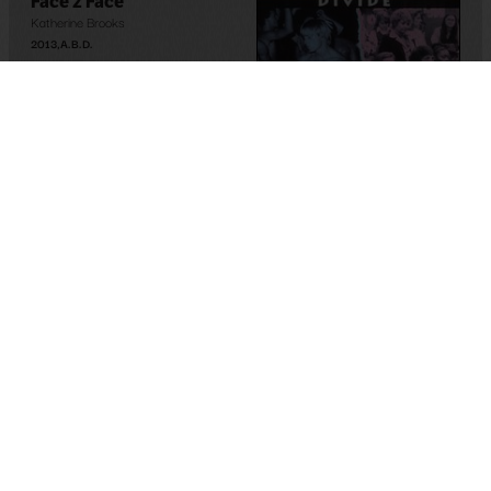
Face 2 Face
Katherine Brooks
2013
,
A.B.D.
Pride Divide
Paris Poirier
1997
,
A.B.D.
The Brandon Teena Story
Gréta Olafsdóttir
,
Susan Muska
1998
,
A.B.D.