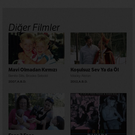
Diğer Filmler
Mavi Olmadan Kırmızı
Koşulsuz Sev Ya da Öl
Benita Sills
,
Brooke Sebold
Macky Alston
2007
,
A.B.D.
2012
,
A.B.D.