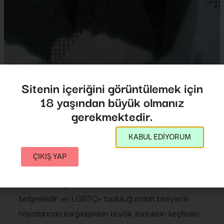
Sitenin içeriğini görüntülemek için
18 yaşından büyük olmanız
Break Through
gerekmektedir.
Break Through
KABUL EDİYORUM
Yönetmen:
D. Ensemble
2012
,
A.B.D.
61',
ÇIKIŞ YAP
Break Through, D. Ensemble tarafından yönetilen bir
belgeseldir ve LGBTQ+ topluluğundan bireylerin
hayatlarında karşılaştıkları büyük zorlukları keşfeder.