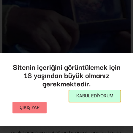
Sitenin içeriğini görüntülemek için
18 yaşından büyük olmanız
Ganda Adına
gerekmektedir.
Call Her Ganda
KABUL EDİYORUM
Yönetmen:
PJ Raval
2018
,
A.B.D.
,
Filipinler
93',
ÇIKIŞ YAP
Ganda Adına, Filipinler’in puslu sokaklarında bir
adalet arayışının izini süren belgesel, Jennifer Laude