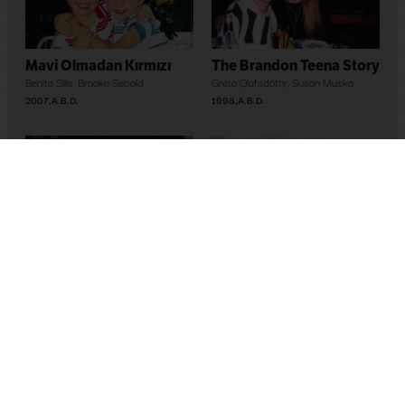
Mavi Olmadan Kırmızı
The Brandon Teena Story
Benita Sills
,
Brooke Sebold
Gréta Olafsdóttir
,
Susan Muska
2007
,
A.B.D.
1998
,
A.B.D.
Family Fundamentals
Silverlake Life: The View
Arthur Dong
from Here
2002
,
A.B.D.
Peter Friedman
,
Tom Joslin
1993
,
A.B.D.