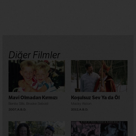
Diğer Filmler
Mavi Olmadan Kırmızı
Koşulsuz Sev Ya da Öl
Benita Sills
,
Brooke Sebold
Macky Alston
2007
,
A.B.D.
2012
,
A.B.D.