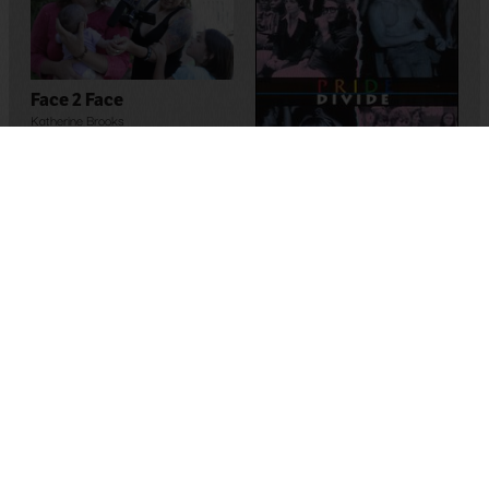
Face 2 Face
Katherine Brooks
2013
,
A.B.D.
Pride Divide
Paris Poirier
1997
,
A.B.D.
The Brandon Teena Story