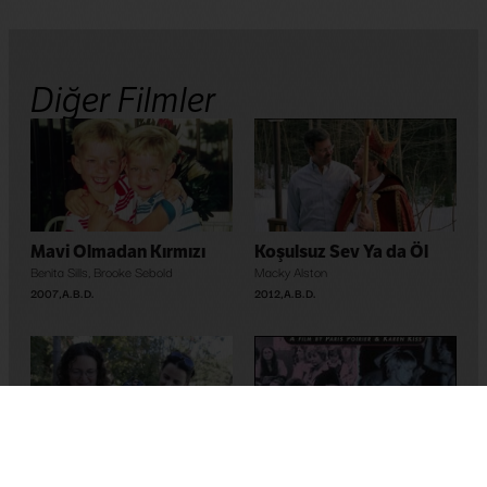
Diğer Filmler
Mavi Olmadan Kırmızı
Koşulsuz Sev Ya da Öl
Benita Sills
,
Brooke Sebold
Macky Alston
2007
,
A.B.D.
2012
,
A.B.D.