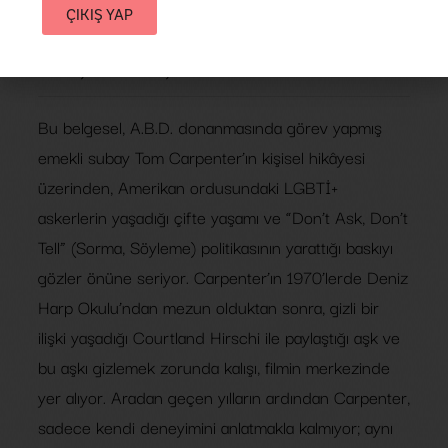
ÇIKIŞ YAP
Yönetmen:
Jonathan T. Baker
2023
,
A.B.D.
40',
Bu belgesel, A.B.D. donanmasında görev yapmış
emekli subay Tom Carpenter’ın kişisel hikâyesi
üzerinden, Amerikan ordusundaki LGBTİ+
askerlerin yaşadığı çifte yaşamı ve “Don’t Ask, Don’t
Tell” (Sorma, Söyleme) politikasının yarattığı baskıyı
gözler önüne seriyor. Carpenter’ın 1970’lerde Deniz
Harp Okulu’ndan mezun olduktan sonra, gizli bir
ilişki yaşadığı Courtland Hirschi ile paylaştığı aşk ve
bu aşkı gizlemek zorunda kalışı, filmin merkezinde
yer alıyor. Aradan geçen yılların ardından Carpenter,
sadece kendi deneyimini anlatmakla kalmıyor; aynı