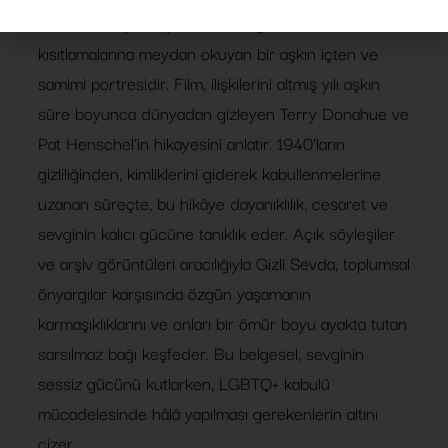
Gizli Sevda (2020), zamanının geleneklerine ve
kısıtlamalarına meydan okuyan bir aşkın içten ve
samimi portresidir. Film, ilişkilerini altmış yılı aşkın
süre boyunca dünyadan gizleyen Terry Donahue ve
Pat Henschel’in hikayesini anlatır. 1940’ların
gizliliğinden, kimliklerini giderek kabullenmelerine
uzanan süreçte, bu hikâye dayanıklılık, cesaret ve
sevginin kalıcı gücüne tanıklık eder. Açık söyleşiler
ve arşiv görüntüleri aracılığıyla Gizli Sevda, toplumsal
önyargılar karşısında özgün yaşamanın
karmaşıklıklarını ve onları bir ömür boyu ayakta tutan
sarsılmaz bağı keşfeder. Bu belgesel, sevginin
sessiz gücünü kutlarken, LGBTQ+ kabulü
mücadelesinde hâlâ yapılması gerekenlerin altını
çizer.