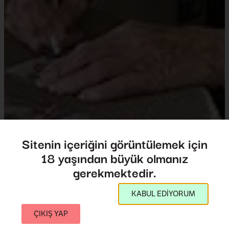
Sitenin içeriğini görüntülemek için
18 yaşından büyük olmanız
Gizli Sevda
gerekmektedir.
A Secret Love
KABUL EDİYORUM
Yönetmen:
Chris Bolan
2020
,
A.B.D.
81',
ÇIKIŞ YAP