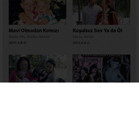
Mavi Olmadan Kırmızı
Koşulsuz Sev Ya da Öl
Benita Sills
,
Brooke Sebold
Macky Alston
2007
,
A.B.D.
2012
,
A.B.D.
Face 2 Face
Katherine Brooks
2013
,
A.B.D.