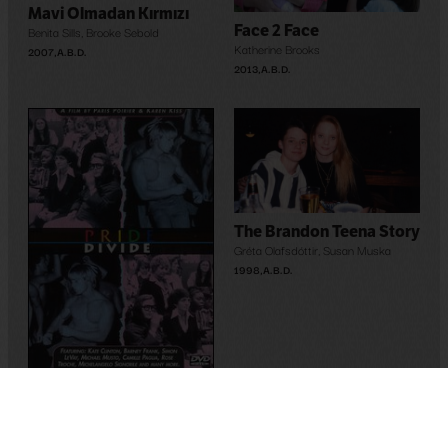
Mavi Olmadan Kırmızı
Face 2 Face
Benita Sills
,
Brooke Sebold
Katherine Brooks
2007
,
A.B.D.
2013
,
A.B.D.
The Brandon Teena Story
Gréta Olafsdóttir
,
Susan Muska
1998
,
A.B.D.
Pride Divide
Paris Poirier
1997
,
A.B.D.