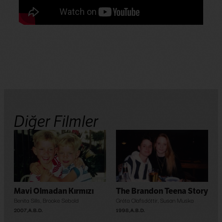
Diğer Filmler
Mavi Olmadan Kırmızı
The Brandon Teena Story
Benita Sills
,
Brooke Sebold
Gréta Olafsdóttir
,
Susan Muska
2007
,
A.B.D.
1998
,
A.B.D.