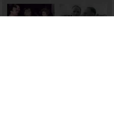
Family Fundamentals
Silverlake Life: The View
Arthur Dong
from Here
2002
,
A.B.D.
Peter Friedman
,
Tom Joslin
1993
,
A.B.D.
Koşulsuz Sev Ya da Öl
Macky Alston
2012
,
A.B.D.