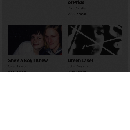
of Pride
Bob Christie
2009
,
Kanada
Green Laser
She’s a Boy I Knew
John Greyson
Gwen Haworth
2012
,
Kanada
2007
,
Kanada
Kiss
Mark Pariselli