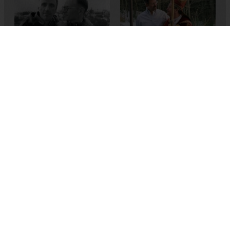
Silverlake Life: The View
Koşulsuz Sev Ya da Öl
from Here
Macky Alston
Peter Friedman
,
Tom Joslin
2012
,
A.B.D.
1993
,
A.B.D.
Face 2 Face
Katherine Brooks
2013
,
A.B.D.