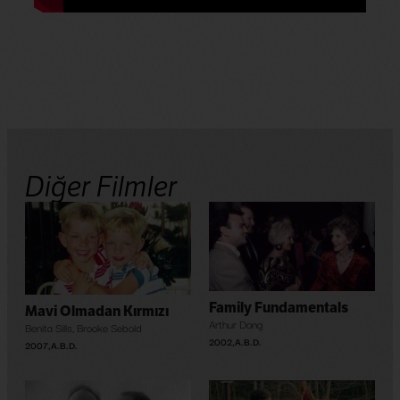
Diğer Filmler
Family Fundamentals
Mavi Olmadan Kırmızı
Arthur Dong
Benita Sills
,
Brooke Sebold
2002
,
A.B.D.
2007
,
A.B.D.