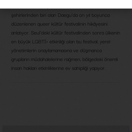
Queer053, Güney Kore’nin muhafazakâr
şehirlerinden biri olan Daegu’da on yıl boyunca
düzenlenen queer kültür festivalinin hikâyesini
anlatıyor. Seul’deki kültür festivalinden sonra ülkenin
en büyük LGBTİ+ etkinliği olan bu festival, yerel
yönetimlerin onaylamamasına ve düşmanca
grupların müdahalelerine rağmen, bölgedeki önemli
insan hakları etkinliklerine ev sahipliği yapıyor.