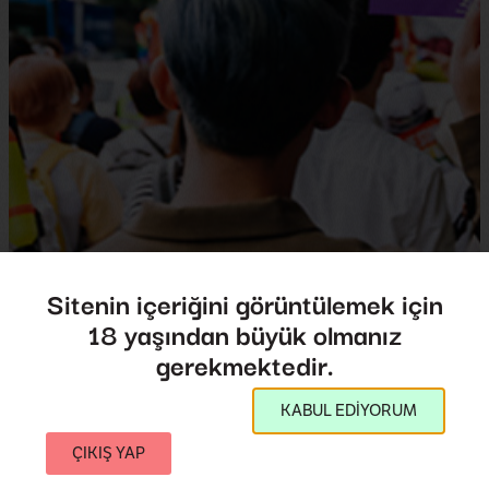
Sitenin içeriğini görüntülemek için
18 yaşından büyük olmanız
Kuir053
gerekmektedir.
Queer053
KABUL EDİYORUM
Yönetmen:
Emmanuel Moon-Chil PARK
2019
,
Güney Kore
39',
ÇIKIŞ YAP