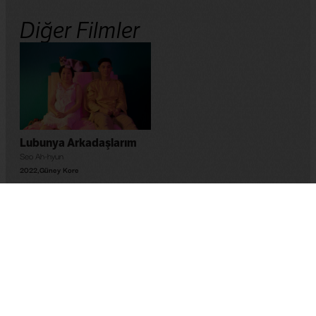
Diğer Filmler
Lubunya Arkadaşlarım
Seo Ah-hyun
2022
,
Güney Kore
Bu websitesi Avrupa Birliği Sivil Düşün Programı kapsamında Avrupa Birliği
desteği ile hazırlanmıştır. İçeriğin sorumluluğu tamamıyla 'Queer