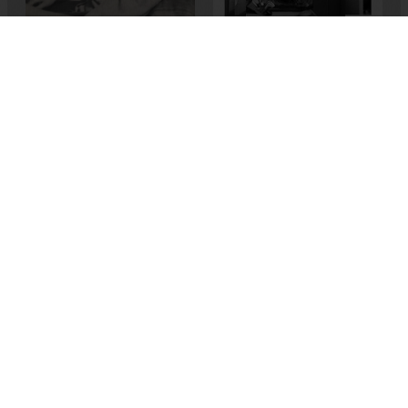
Henüz Olmak İstediğim
Love Story: Berlin 1942
Kişi Değilim
Catrine Clay
Klára Tasovská
2002
,
Çek Cumhuriyeti
2024
,
Çekya
,
Slovakya
Bu websitesi Avrupa Birliği Sivil Düşün Programı kapsamında Avrupa Birliği
desteği ile hazırlanmıştır. İçeriğin sorumluluğu tamamıyla 'Queer
Documentaries'e aittir ve AB'nin görüşlerini yansıtmamaktadır.
Belgesel
Blog
Biz Kimiz?
Açık Rıza Metni
Gizlilik