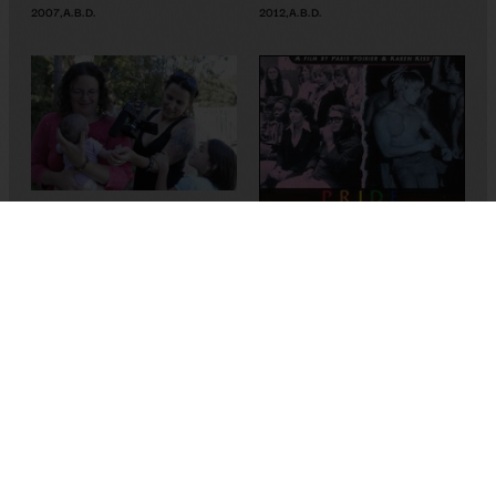
2007
,
A.B.D.
2012
,
A.B.D.
Face 2 Face
Katherine Brooks
2013
,
A.B.D.
Pride Divide
Paris Poirier
1997
,
A.B.D.