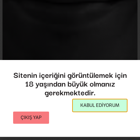
Sitenin içeriğini görüntülemek için
18 yaşından büyük olmanız
Saldırganların Ötesi: 25
gerekmektedir.
Yıl Sonra
Beyond The Aggressives: 25 Years Later
KABUL EDİYORUM
ÇIKIŞ YAP
Yönetmen:
Daniel Peddle
2023
,
A.B.D.
78',