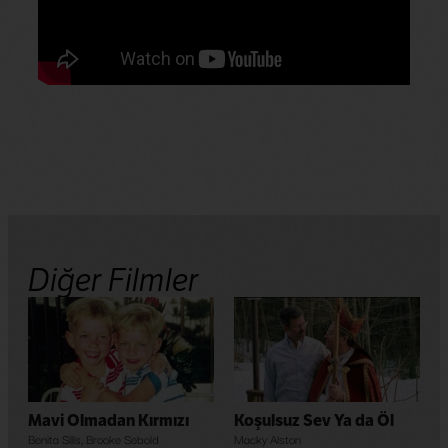
Diğer Filmler
Mavi Olmadan Kırmızı
Koşulsuz Sev Ya da Öl
Benita Sills
,
Brooke Sebold
Macky Alston