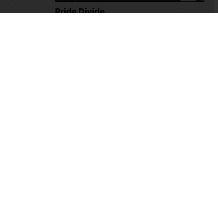
Pride Divide
Paris Poirier
1997
,
A.B.D.