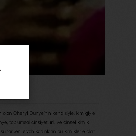
.
olan Cheryl Dunye’nin kendisiyle, kimliğiyle
ye, toplumsal cinsiyet, ırk ve cinsel kimlik
 sunarken, siyah kadınların bu kimliklerle olan