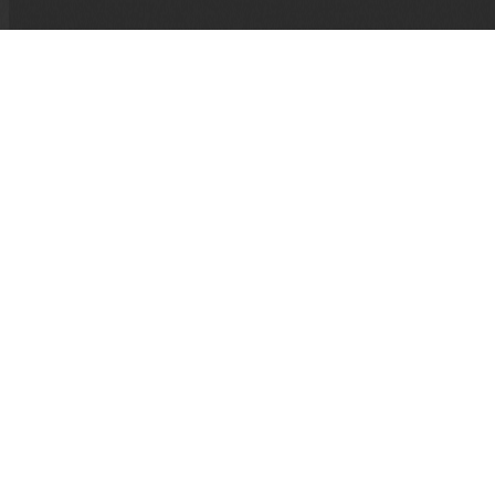
The Brandon Teena Story
Gréta Olafsdóttir
,
Susan Muska
1998
,
A.B.D.