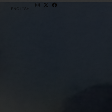
?
ENGLISH