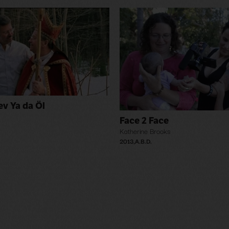
ev Ya da Öl
Face 2 Face
Katherine Brooks
2013
,
A.B.D.