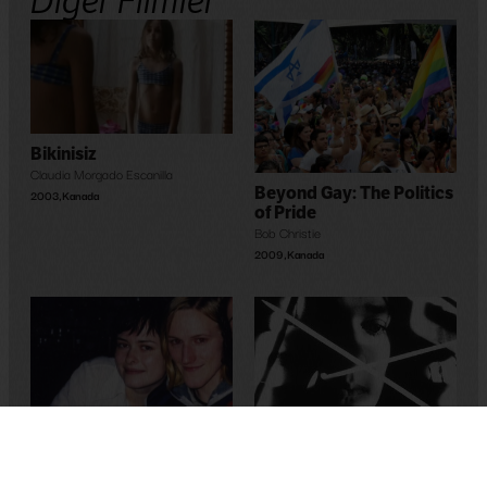
Diğer Filmler
Bikinisiz
Claudia Morgado Escanilla
Beyond Gay: The Politics
2003
,
Kanada
of Pride
Bob Christie
2009
,
Kanada
Green Laser
She’s a Boy I Knew
John Greyson
Gwen Haworth
2012
,
Kanada
2007
,
Kanada