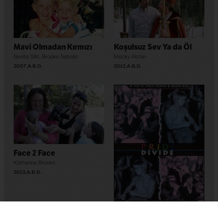
Mavi Olmadan Kırmızı
Koşulsuz Sev Ya da Öl
Benita Sills
,
Brooke Sebold
Macky Alston
2007
,
A.B.D.
2012
,
A.B.D.
Face 2 Face
Katherine Brooks
2013
,
A.B.D.