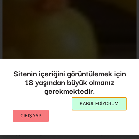
Sitenin içeriğini görüntülemek için
18 yaşından büyük olmanız
Ugly Ducklings
gerekmektedir.
Ugly Ducklings
KABUL EDİYORUM
Yönetmen:
Fawn Yacker
2006
,
A.B.D.
ÇIKIŞ YAP
Ugly Ducklings, Fawn Yacker tarafından yönetilen