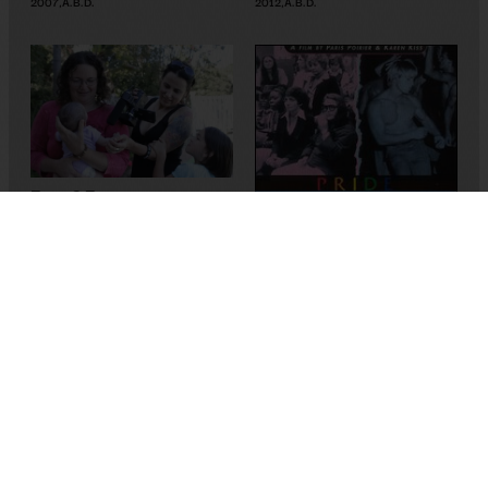
2007
,
A.B.D.
2012
,
A.B.D.
Face 2 Face
Katherine Brooks
2013
,
A.B.D.
Pride Divide
Paris Poirier
1997
,
A.B.D.