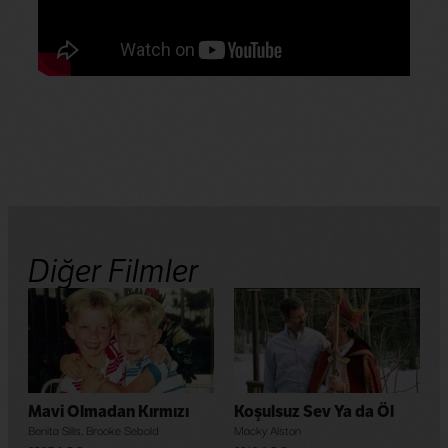
Diğer Filmler
Mavi Olmadan Kırmızı
Koşulsuz Sev Ya da Öl
Benita Sills
,
Brooke Sebold
Macky Alston