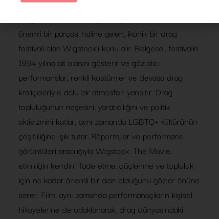
Belgesel, New York City’nin eşcinsel kültürünün
önemli bir parçası haline gelen, ikonik bir drag
festivali olan Wigstock’ı konu alır. Belgesel, festivalin
1994 yılına ait olanını gösterir ve göz alıcı
performanslar, renkli kostümler ve devasa drag
kraliçeleriyle dolu bir atmosferi yansıtır. Drag
topluluğunun neşesini, yaratıcılığını ve politik
aktivizmini kutlar, aynı zamanda LGBTQ+ kültürünün
çeşitliliğine ışık tutar. Röportajlar ve performans
görüntüleri aracılığıyla Wigstock: The Movie,
etkinliğin kendini ifade etme, güçlenme ve topluluk
için ne kadar önemli bir alan olduğunu gözler önüne
serer. Film, aynı zamanda performansçıların kişisel
hikayelerine de odaklanarak, drag dünyasındaki