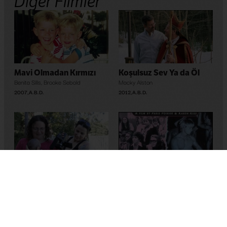
Diğer Filmler
Mavi Olmadan Kırmızı
Koşulsuz Sev Ya da Öl
Benita Sills
,
Brooke Sebold
Macky Alston
2007
,
A.B.D.
2012
,
A.B.D.
Face 2 Face
Katherine Brooks
2013
,
A.B.D.