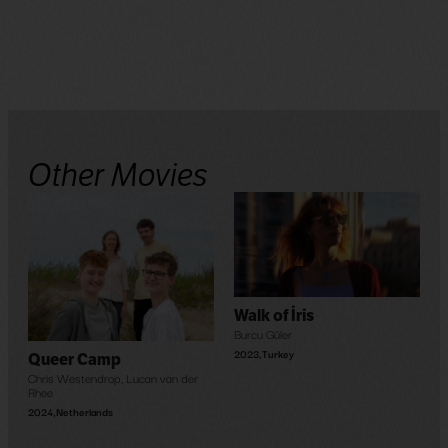
Other Movies
Walk of İris
Burcu Güler
2023
,
Turkey
Queer Camp
Chris Westendrop
,
Lucan van der
Rhee
2024
,
Netherlands