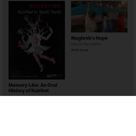
Maghreb’s Hope
Bassem Ben Brahim
2023
,
Tunus
Memory-Like: An Oral
History of Kuirfest
Asya Leman
,
Sumru Kesik
2025
,
Turkey