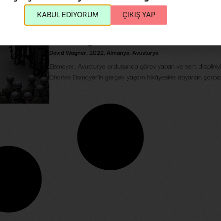
KABUL EDİYORUM
ÇIKIŞ YAP
Eismayer
David Wagner
,
2022
,
Almanya
,
Avusturya
Eismayer, Avusturya ordusunda görev yapan ve sert disipliniyl
Charles Eismayer’in gerçek yaşam hikâyesine dayanan çarpıcı 