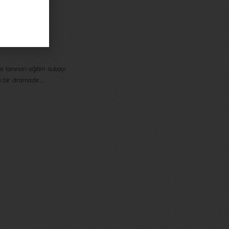
e tanınan eğitim subayı
bir dramadır....