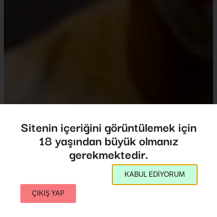
Sitenin içeriğini görüntülemek için
18 yaşından büyük olmanız
Bully
gerekmektedir.
Bully
KABUL EDİYORUM
Director:
Lee Hirsch
2011
,
Iceland
99',
ÇIKIŞ YAP