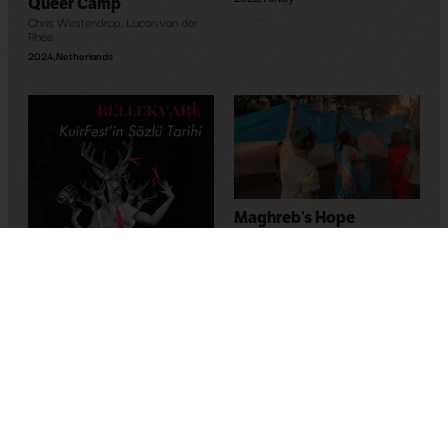
Queer Camp
Chris Westendrop
,
Lucan van der
Rhee
2024
,
Netherlands
Maghreb’s Hope
Bassem Ben Brahim
2023
,
Tunus
Memory-Like: An Oral
History of Kuirfest
Asya Leman
,
Sumru Kesik
2025
,
Turkey