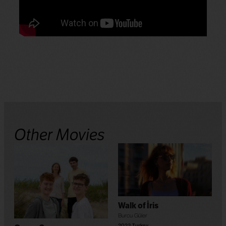
Other Movies
Walk of İris
Burcu Güler
2023
,
Turkey