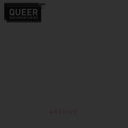
ARCHIVE
Hong-Kong