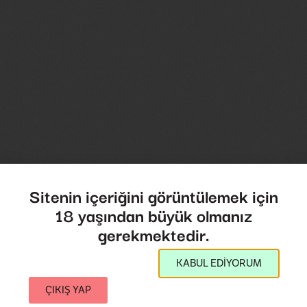
Sitenin içeriğini görüntülemek için
18 yaşından büyük olmanız
gerekmektedir.
KABUL EDİYORUM
ÇIKIŞ YAP