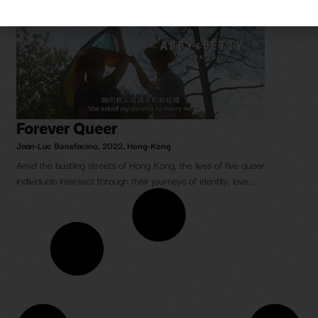
Forever Queer
Jean-Luc Bonefacino
,
2022
,
Hong-Kong
Amid the bustling streets of Hong Kong, the lives of five queer
individuals intersect through their journeys of identity, love,...