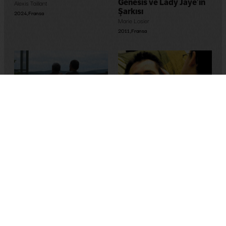
Genesis ve Lady Jaye’in
Alexis Taillant
Şarkısı
2024
,
Fransa
Marie Losier
2011
,
Fransa
Les invisibles
Sébastien Lifshitz
Yasaklı Sözler
2012
,
Fransa
Cynthia Arra
,
Mélissa Arra
2007
,
Fransa