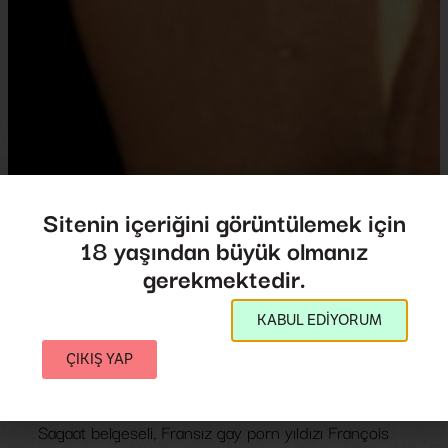
Sitenin içeriğini görüntülemek için
18 yaşından büyük olmanız
Sagat
gerekmektedir.
Sagat
KABUL EDİYORUM
Yönetmen:
Jérome M. Oliveira
,
Pascal
Roche
ÇIKIŞ YAP
2011
,
Fransa
40',
Sagaat belgeseli, Fransız gay porn yıldızı François