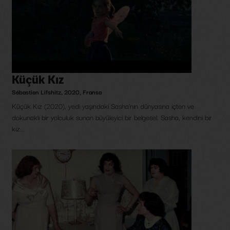
Küçük Kız
Sébastien Lifshitz
,
2020
,
Fransa
Küçük Kız (2020), yedi yaşındaki Sasha'nın dünyasına içten ve
dokunaklı bir yolculuk sunan büyüleyici bir belgesel. Sasha, kendini bir
kız...