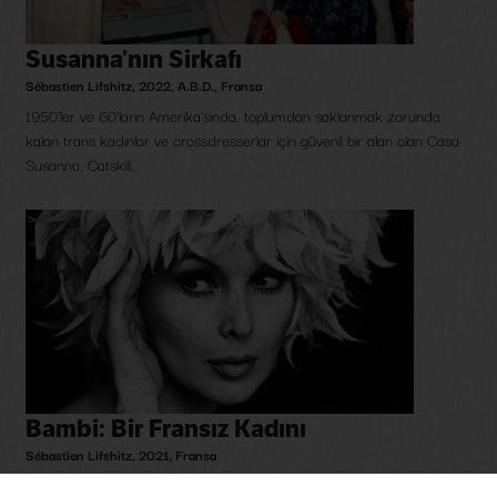
Susanna’nın Sirkafı
Sébastien Lifshitz
,
2022
,
A.B.D.
,
Fransa
1950’ler ve 60’ların Amerika'sında, toplumdan saklanmak zorunda
kalan trans kadınlar ve crossdresserlar için güvenli bir alan olan Casa
Susanna, Catskill...
Bambi: Bir Fransız Kadını
Sébastien Lifshitz
,
2021
,
Fransa
Bu kısa belgesel, Fransa’nın en tanınmış trans kadın figürlerinden biri