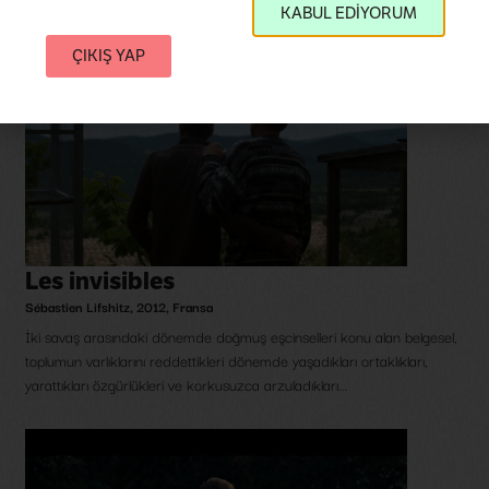
KABUL EDİYORUM
ÇIKIŞ YAP
Les invisibles
Sébastien Lifshitz
,
2012
,
Fransa
İki savaş arasındaki dönemde doğmuş eşcinselleri konu alan belgesel,
toplumun varlıklarını reddettikleri dönemde yaşadıkları ortaklıkları,
yarattıkları özgürlükleri ve korkusuzca arzuladıkları...