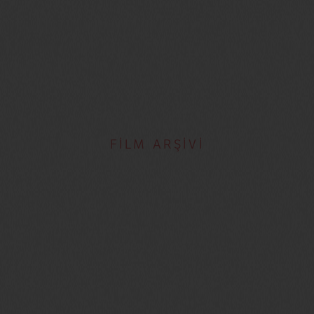
FİLM ARŞİVİ
Sébastien Lifshitz