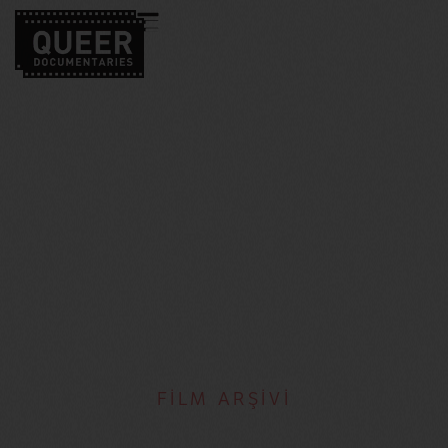
FİLM ARŞİVİ
Ada Gay Griffin