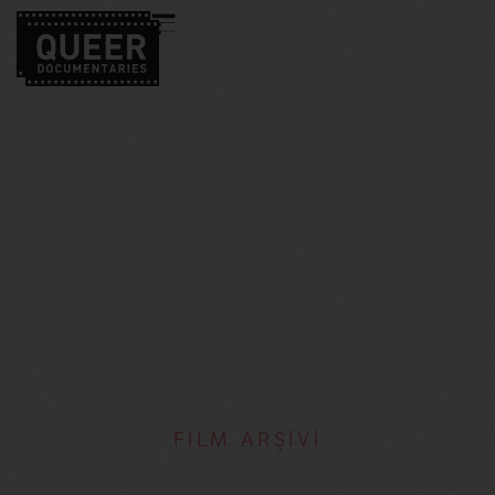
FİLM ARŞİVİ
Agniya Galdanova