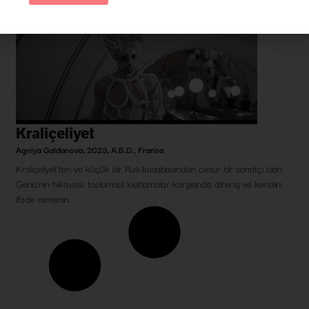
Kraliçeliyet
Agniya Galdanova
,
2023
,
A.B.D.
,
Fransa
Kraliçeliyet'ten ve küçük bir Rus kasabasından cesur bir sanatçı olan
Gena’nın hikayesi, toplumsal kısıtlamalar karşısında direniş ve kendini
ifade etmenin...