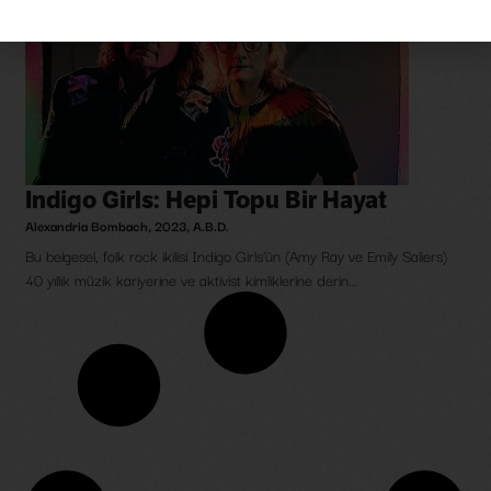
Indigo Girls: Hepi Topu Bir Hayat
Alexandria Bombach
,
2023
,
A.B.D.
Bu belgesel, folk rock ikilisi Indigo Girls’ün (Amy Ray ve Emily Saliers)
40 yıllık müzik kariyerine ve aktivist kimliklerine derin...