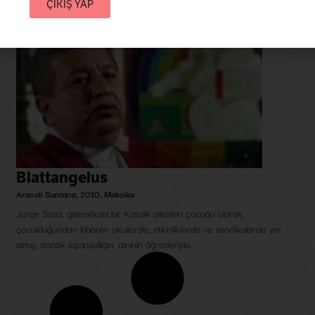
ÇIKIŞ YAP
Blattangelus
Araceli Santana
,
2010
,
Meksika
Jorge Sosa, geleneksel bir Katolik ailesinin çocuğu olarak,
çocukluğundan itibaren okullarda, etkinliklerde ve sendikalarda yer
almış, ancak eşcinselliğin, dininin öğretileriyle...