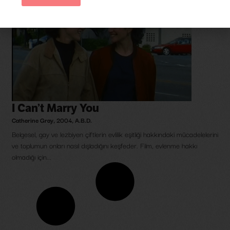
I Can’t Marry You
Catherine Gray
,
2004
,
A.B.D.
Belgesel, gay ve lezbiyen çiftlerin evlilik eşitliği hakkındaki mücadelelerini
ve toplumun onları nasıl dışladığını keşfeder. Film, evlenme hakkı
olmadığı için...