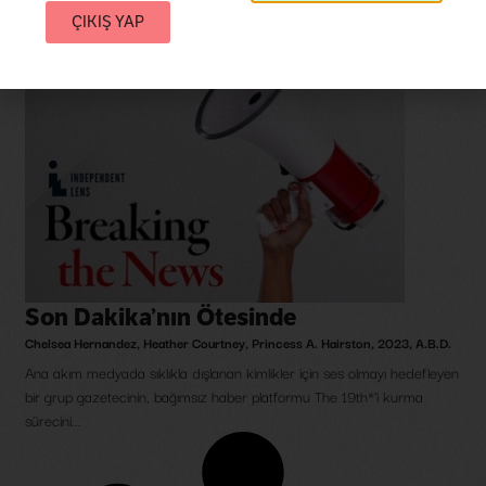
ÇIKIŞ YAP
Son Dakika’nın Ötesinde
Chelsea Hernandez
,
Heather Courtney
,
Princess A. Hairston
,
2023
,
A.B.D.
Ana akım medyada sıklıkla dışlanan kimlikler için ses olmayı hedefleyen
bir grup gazetecinin, bağımsız haber platformu The 19th*’i kurma
sürecini...