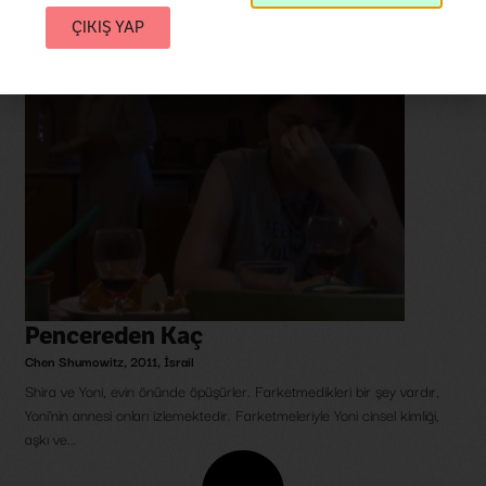
ÇIKIŞ YAP
Pencereden Kaç
Chen Shumowitz
,
2011
,
İsrail
Shira ve Yoni, evin önünde öpüşürler. Farketmedikleri bir şey vardır,
Yoni'nin annesi onları izlemektedir. Farketmeleriyle Yoni cinsel kimliği,
aşkı ve...