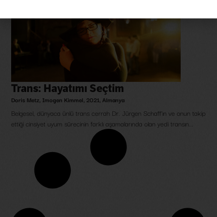
Trans: Hayatımı Seçtim
Doris Metz
,
Imogen Kimmel
,
2021
,
Almanya
Belgesel, dünyaca ünlü trans cerrah Dr. Jürgen Schaff'ın ve onun takip
ettiği cinsiyet uyum sürecinin farklı aşamalarında olan yedi transın...