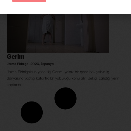
Gerim
Jaime Fidalgo
,
2020
,
İspanya
Jaime Fidalgo'nun yönettiği Gerim, yalnız bir gece bekçisinin iç
dünyasına yaptığı katartik bir yolculuğu konu alır. Bekçi, çalıştığı yerin
kapılarını...