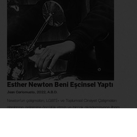
Esther Newton Beni Eşcinsel Yaptı
Jean Carlomusto
,
2022
,
A.B.D.
Newton’un çalışmaları, LGBTİ+ ve Toplumsal Cinsiyet Çalışmaları
alanlarının gelişimine öncülük etmiş ve birçok akademisyene ilham
kaynağı olmuştur. Belgesel, onun yaşamı...