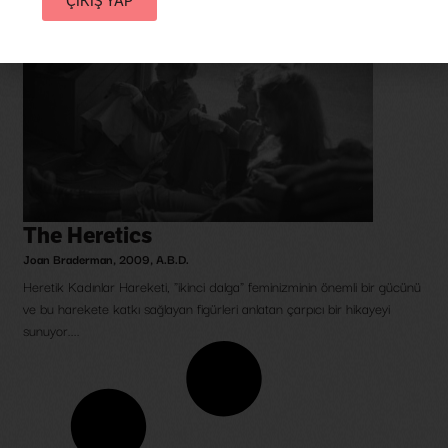
ÇIKIŞ YAP
The Heretics
Joan Braderman
,
2009
,
A.B.D.
Heretik Kadınlar Hareketi, "ikinci dalga" feminizminin önemli bir gücünü
ve bu harekete katkı sağlayan figürleri anlatan çarpıcı bir hikayeyi
sunuyor....