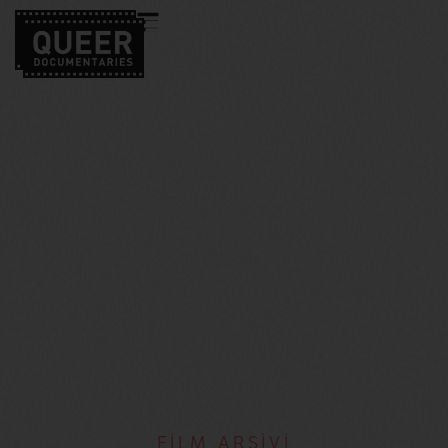
FİLM ARŞİVİ