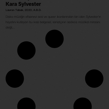
Kara Sylvester
Lauren Tabak
,
2020
,
A.B.D.
Disko müziğin efsanevi sesi ve queer ikonlarından biri olan Sylvester’ın
hayatını kutlayan bu kısa belgesel, sanatçının sadece müzikal mirasını
değil,...