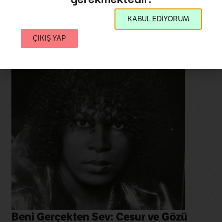
KABUL EDİYORUM
ÇIKIŞ YAP
Beni Gerçekten Sev: Cesur ve Gözü