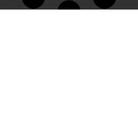
Bu websitesi Avrupa Birliği Sivil Düşün Programı kapsamında Avrupa Birliği
desteği ile hazırlanmıştır. İçeriğin sorumluluğu tamamıyla 'Queer
Documentaries'e aittir ve AB'nin görüşlerini yansıtmamaktadır.
Belgesel
Blog
Biz Kimiz?
Açık Rıza Metni
Gizlilik