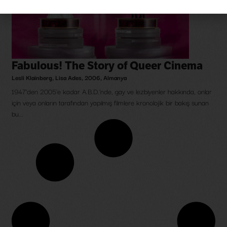
Fabulous! The Story of Queer Cinema
Lesli Klainberg
,
Lisa Ades
,
2006
,
Almanya
1947'den 2005'e kadar A.B.D.'nde, gay ve lezbiyenler hakkında, onlar
için veya onların tarafından yapılmış filmlere kronolojik bir bakış sunan
bu...