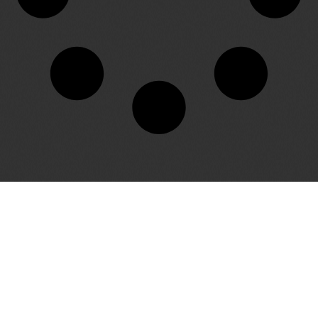
Bu websitesi Avrupa Birliği Sivil Düşün Programı kapsamında Avrupa Birliği
desteği ile hazırlanmıştır. İçeriğin sorumluluğu tamamıyla 'Queer