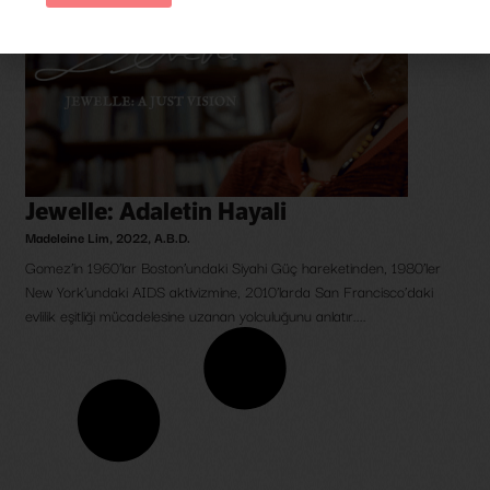
Jewelle: Adaletin Hayali
Madeleine Lim
,
2022
,
A.B.D.
Gomez’in 1960’lar Boston’undaki Siyahi Güç hareketinden, 1980’ler
New York’undaki AIDS aktivizmine, 2010’larda San Francisco’daki
evlilik eşitliği mücadelesine uzanan yolculuğunu anlatır....