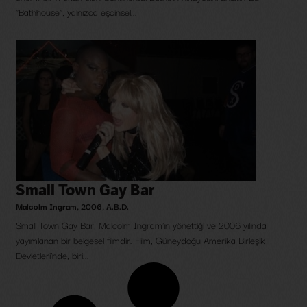
"Bathhouse", yalnızca eşcinsel...
Small Town Gay Bar
Malcolm Ingram
,
2006
,
A.B.D.
Small Town Gay Bar, Malcolm Ingram'ın yönettiği ve 2006 yılında
yayımlanan bir belgesel filmdir. Film, Güneydoğu Amerika Birleşik
Devletleri'nde, biri...