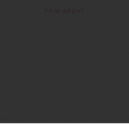
FİLM ARŞİVİ
Malcolm Ingram