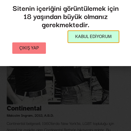
Sitenin içeriğini görüntülemek için
18 yaşından büyük olmanız
gerekmektedir.
KABUL EDİYORUM
ÇIKIŞ YAP
Continental
Malcolm Ingram
,
2013
,
A.B.D.
Continental belgeseli, 1960'larda New York'ta, LGBT topluluğu için
önemli bir mekân olan Continental Baths’ın hikayesini anlatır. Bu