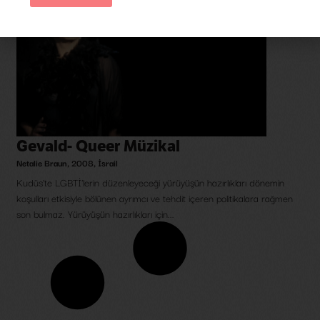
Gevald- Queer Müzikal
Netalie Braun
,
2008
,
İsrail
Kudüs'te LGBTİ'lerin düzenleyeceği yürüyüşün hazırlıkları dönemin
koşulları etkisiyle bölünen ayrımcı ve tehdit içeren politikalara rağmen
son bulmaz. Yürüyüşün hazırlıkları için...