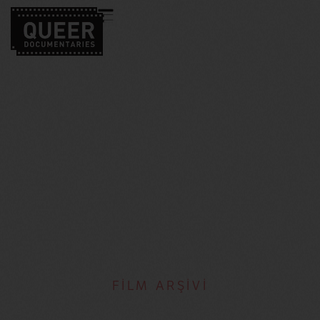
FİLM ARŞİVİ
Netalie Braun