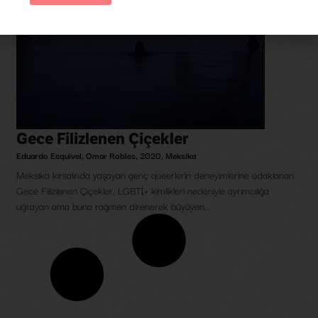
Gece Filizlenen Çiçekler
Eduardo Esquivel
,
Omar Robles
,
2020
,
Meksika
Meksika kırsalında yaşayan genç queerlerin deneyimlerine odaklanan
Gece Filizlenen Çiçekler, LGBTİ+ kimlikleri nedeniyle ayrımcılığa
uğrayan ama buna rağmen direnerek büyüyen...