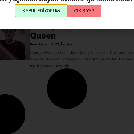
KABUL EDİYORUM
ÇIKIŞ YAP
Cherry Valentine: Onurlu 
Queen
Peter Grant
,
2022
,
İngiltere
George Ward, sahne adıyla Cherry Valentine, 18 yaşında eşc
açıkladıktan sonra İngiltere'nin Darlington kentindeki Romanic
topluluğundan ayrılarak...