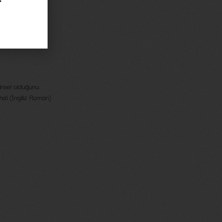
Roman
insel olduğunu
hal (İngiliz Roman)