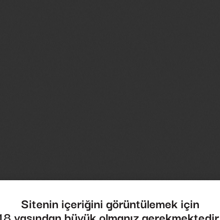
Peter Grant
Sitenin içeriğini görüntülemek için
18 yaşından büyük olmanız gerekmektedir