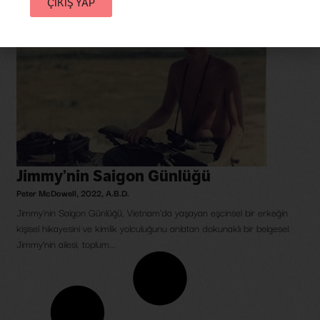
ÇIKIŞ YAP
Jimmy’nin Saigon Günlüğü
Peter McDowell
,
2022
,
A.B.D.
Jimmy'nin Saigon Günlüğü, Vietnam’da yaşayan eşcinsel bir erkeğin
kişisel hikayesini ve kimlik yolculuğunu anlatan dokunaklı bir belgesel.
Jimmy’nin ailesi, toplum...