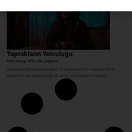
Yaprakların Yolculuğu
Yash Zhang
,
2024
,
Çin
,
İngiltere
Estonya’da bir kasabada geçen A Journey of the Leaves'te filmin
yönetmeni; bir kitapçı sahibi, bir şairin canlı heykeli ve benzer...