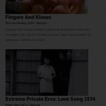
Fingers And Kisses
Shu Lea Cheang
,
1995
,
Japonya
Cheang, kamerasını sokaklara götürerek lezbiyenlerin kamusal
cinselliğine dair samimi bir bakış sunuyor. Eğer Asyalı kadınlar ve
lezbiyenler kültürde bir miktar...
Extreme Private Eros: Love Song 1974
Kazuo Hara
,
1974
,
Japonya