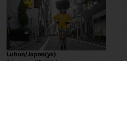
Lubun/Japon(ya)
Graham Kolbeins
,
2019
,
A.B.D.
,
Japonya
Lubun/Japon(ya) (2019), rengârenk neonlar altında görünmez kılınmış
hayatların, direnişle parlayan bir mozaiğini sunuyor. Tokyo’dan
Osaka’ya, BDSM performans sanatçılarından gey manga...