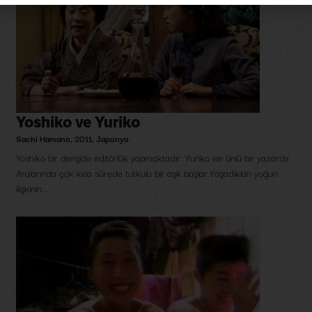
Yoshiko ve Yuriko
Sachi Hamano
,
2011
,
Japonya
Yoshiko bir dergide editörlük yapmaktadır. Yuriko ise ünlü bir yazardır.
Aralarında çok kısa sürede tutkulu bir aşk başlar.Yaşadıkları yoğun
ilişkinin...