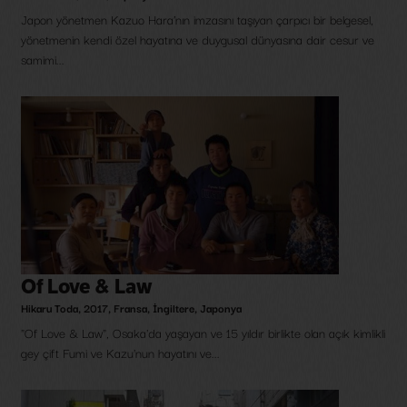
Japon yönetmen Kazuo Hara’nın imzasını taşıyan çarpıcı bir belgesel,
yönetmenin kendi özel hayatına ve duygusal dünyasına dair cesur ve
samimi...
Of Love & Law
Hikaru Toda
,
2017
,
Fransa
,
İngiltere
,
Japonya
"Of Love & Law", Osaka'da yaşayan ve 15 yıldır birlikte olan açık kimlikli
gey çift Fumi ve Kazu'nun hayatını ve...