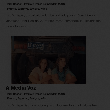
Heidi Hassan
,
Patricia Pérez Fernández
,
2019
,
Fransa
,
İspanya
,
İsviçre
,
Küba
In a Whisper, çocukluklarından beri arkadaş olan Kübalı iki kadın
yönetmen Heidi Hassan ve Patricia Pérez Fernández'in, ülkelerinden
ayrıldıktan sonra...
A Media Voz
Heidi Hassan
,
Patricia Pérez Fernández
,
2019
,
Fransa
,
İspanya
,
İsviçre
,
Küba
In a Whisper is an autobiographical documentary that follows two