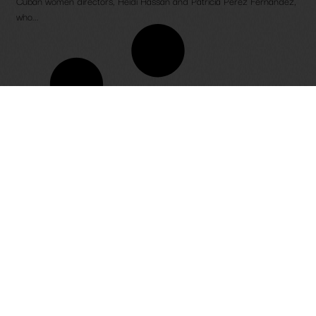
Cuban women directors, Heidi Hassan and Patricia Pérez Fernández,
who...