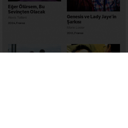
Eğer Ölürsem, Bu
Sevinçten Olacak
Genesis ve Lady Jaye’in
Alexis Taillant
Şarkısı
2024
,
Fransa
Marie Losier
2011
,
Fransa
Les invisibles
Sébastien Lifshitz
Yasaklı Sözler
2012
,
Fransa
Cynthia Arra
,
Mélissa Arra
2007
,
Fransa