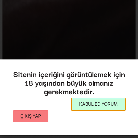
Sitenin içeriğini görüntülemek için
18 yaşından büyük olmanız
Des Hommes Et Des
gerekmektedir.
Dieux
Des Hommes Et Des Dieux
KABUL EDİYORUM
ÇIKIŞ YAP
Yönetmen:
Anne Lescot
,
Laurence
Magloire
2002
,
Fransa
52',