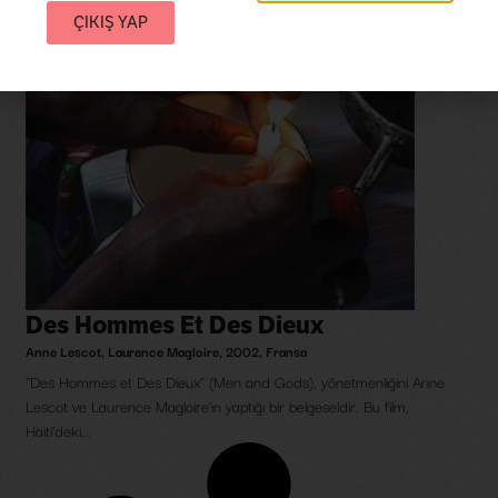
ÇIKIŞ YAP
Des Hommes Et Des Dieux
Anne Lescot
,
Laurence Magloire
,
2002
,
Fransa
"Des Hommes et Des Dieux" (Men and Gods), yönetmenliğini Anne
Lescot ve Laurence Magloire'ın yaptığı bir belgeseldir. Bu film,
Haiti'deki...